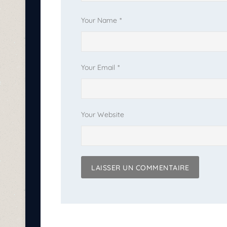
Your Name
*
Your Email
*
Your Website