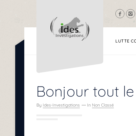
LUTTE C
Bonjour tout l
By
Ides-Investigations
In
Non Classé